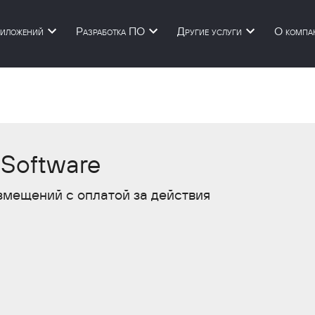
риложений
Разработка ПО
Другие услуги
О компа
g Software
мещений с оплатой за действия