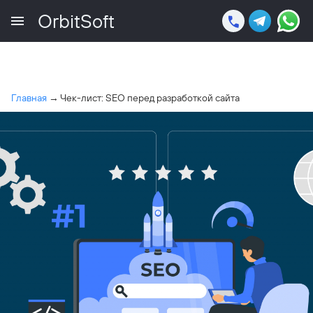
OrbitSoft
Главная
→
Чек-лист: SEO перед разработкой сайта